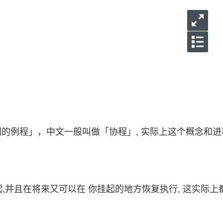
ne，直译为「协同的例程」，中文一般叫做「协程」, 实际上这个概念和
且在将来又可以在 你挂起的地方恢复执行, 这实际上都可以看做