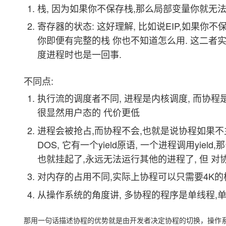
栈, 因为如果你不保存栈,那么局部变量你就无法
寄存器的状态: 这好理解, 比如说EIP,如果你不
你即便有完整的栈 你也不知道怎么用. 这二者实际就
度进程时也是一回事.
不同点:
执行流的调度者不同, 进程是内核调度, 而协
很显然用户态的 代价更低
进程会被抢占,而协程不会,也就是说协程如果不
DOS, 它有一个yield原语, 一个进程调用yi
也就挂起了,永远无法运行其他的进程了, 但 对
对内存的占用不同,实际上协程可以只需要4K的栈
从操作系统的角度讲, 多协程的程序是单线程,
那用一句话描述协程的优势就是由开发者决定协程的切换，操作