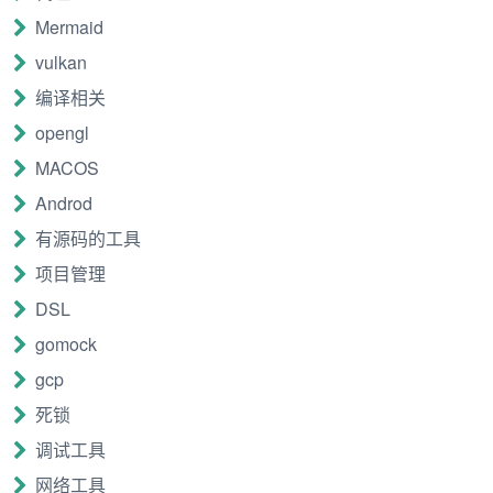
Mermaid
但其实对于IO密集型的场景，我们可以把GOMAXPROCS
的值超过CPU核数，在笔者维护的某个服务中，将
vulkan
GOMAXPROCS设为CPU核数的2倍，压测结果表明，吞吐
编译相关
能力大概能提升10%
opengl
3.2 容器中
MACOS
Androd
在容器中，Golang程序获取的是宿主机的CPU核数导致
GOMAXPROCS设置的过大。比如在笔者的服务中，宿主
有源码的工具
机是48cores，而实际container只有4cores。 线程过多，会
项目管理
增加上线文切换的负担，白白浪费CPU。
uber-go/automax
DSL
procs
可以解决这个问题
gomock
gcp
package
main
死锁
import
(
"fmt"
调试工具
_
"go.uber.org/automaxprocs"
"runtime"
网络工具
)