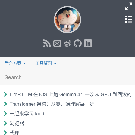
2020 April 17
go, golang, runtime
runtime
GOMAXPROCS的取值
3.1 虚拟机和物理机
后台方案
工具资料
我们知道可以通过
runtime
.
GOMAXPROCS
()
LiteRT-LM 在 iOS 上跑 Gemma 4：一次从 GPU 到回滚
来了设定P的值
Transformer 架构：从零开始理解每一步
一起来学习 tauri
Go 1.5开始， Go的GOMAXPROCS默认值已经设置为
CPU的核数， 这允许我们的Go程序充分使用机器的每一个
浏览器
CPU,最大程度的提高我们程序的并发性能。
代理